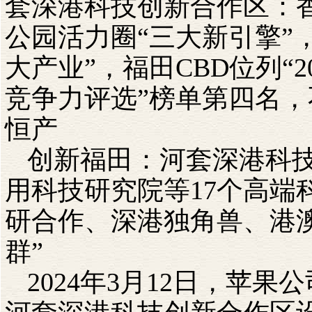
套深港科技创新合作区：
公园活力圈“三大新引擎”
大产业”，福田
CBD
位列“
2
竞争力评选”榜单第四名
恒产
创新福田：河套深港科
用科技研究院等
17
个高端
研合作、深港独角兽、港
群”
2024
年
3
月
12
日，苹果公