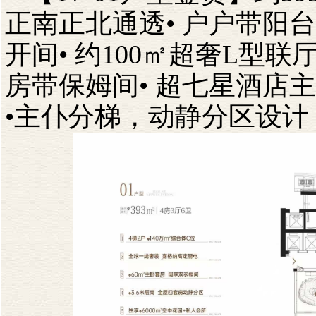
正南正北通透•
户户带阳台
开间•
约
100
㎡超奢
L
型联厅
房带保姆间•
超七星酒店主
•主仆分梯，动静分区设计