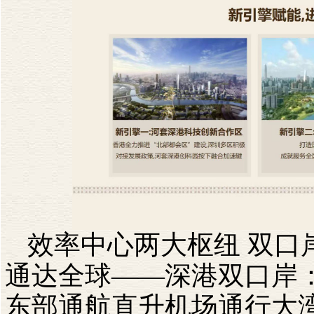
效率中心两大枢纽
双口
通达全球——深港双口岸
东部通航直升机场通行大