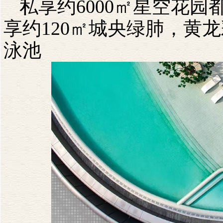
私享约
6000
㎡星空花园
享约
120
㎡城央绿肺，黄龙
泳池