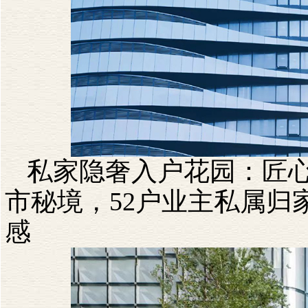
私家隐奢入户花园：匠
市秘境，
52
户业主私属归
感