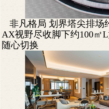
非凡格局
划界塔尖排场
AX
视野尽收脚下约
100
㎡
L
随心切换