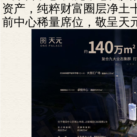
资产，纯粹财富圈层净土
前中心稀量席位，敬呈天