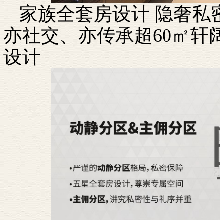
家族全套房设计
隐奢私
亦社交、亦传承超
60
㎡轩
设计