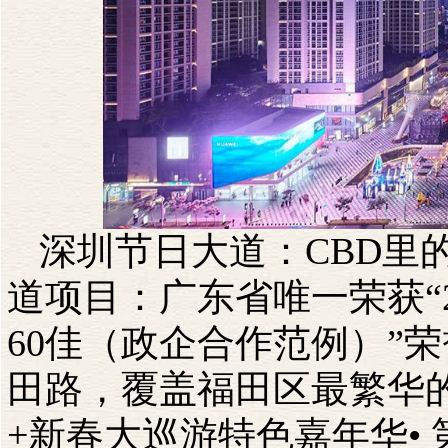
深圳节日大道：
CBD
里
道项目：广东省唯一荣获“
60
佳（政企合作范例）”
田路，覆盖福田区最繁华
+
新春大巡游特色嘉年华•