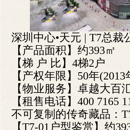
深圳中心•天元
| T7
总裁
【产品面积】约
393
㎡
【梯
户
比】
4
梯
2
户
【产权年限】
50
年
(2013
【物业服务】卓越大百
【租售电话】400 7165 1
不可复制的传奇藏品：
T
【
T7-01
户型鉴赏】约
39