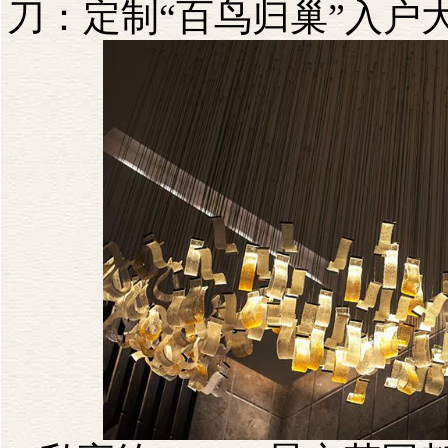
刀：定制“百鸟归巢”入户