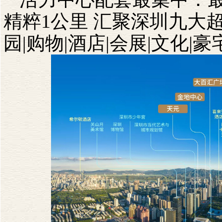
精粹
1
公里
汇聚深圳九大
园
|
购物
|
酒店
|
会展
|
文化
|
豪