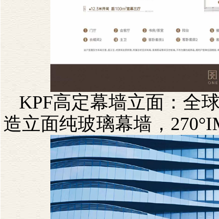
KPF
高定幕墙立面：全
造立面纯玻璃幕墙，
270
°
I